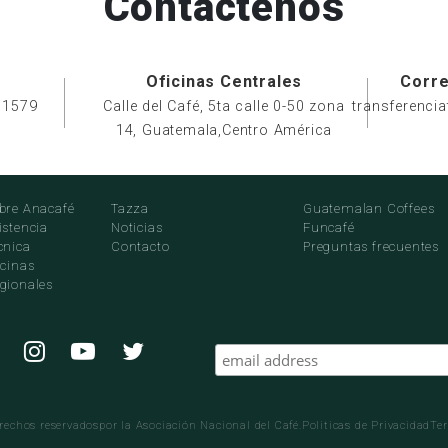
Contáctenos
Oficinas Centrales
Corre
 1579
Calle del Café, 5ta calle 0-50 zona
transferenci
14, Guatemala,Centro América
bre Anacafé
Tazza
Guatemalan Coffees
istencia
Noticias
Funcafé
cnica
Contacto
Preguntas frecuentes
icinas
gionales
echos reservadospor la Asociación Nacional del Café.
Politicas de Privacidad
Te