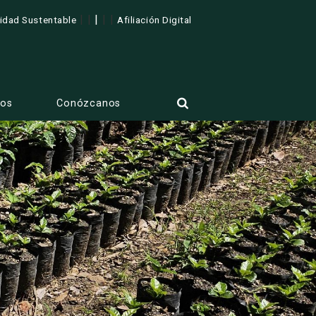
| |
|
| |
lidad Sustentable
Afiliación Digital
tos
Conózcanos