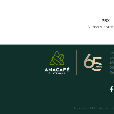
PBX
Número corto
So
As
Té
Of
Re
Anacafé 2018© Todos los der