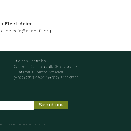
o Electrónico
atecnologia@anacafe.org
Oficinas Centrales
Calle del Café, 5ta calle 0-50 zona 14,
Guatemala, Centro América.
(+502) 2311-1969 / (+502) 2421-3700
rminos de Uso
Mapa del Sitio