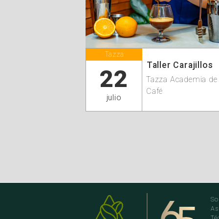
Tazza
Taller Carajillos
22
Tazza Academia de
Café
julio
So
As
Té