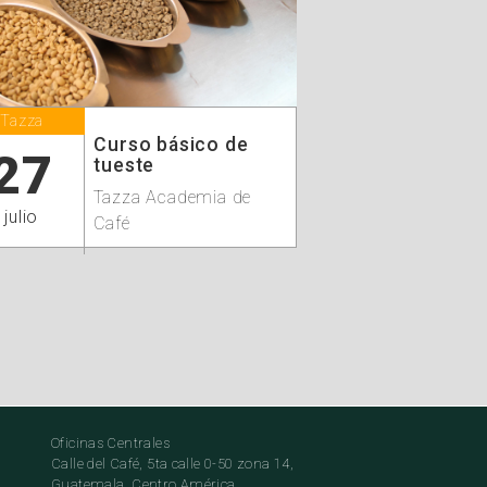
Tazza
Curso básico de
27
tueste
Tazza Academia de
julio
Café
Oficinas Centrales
Calle del Café, 5ta calle 0-50 zona 14,
Guatemala, Centro América.