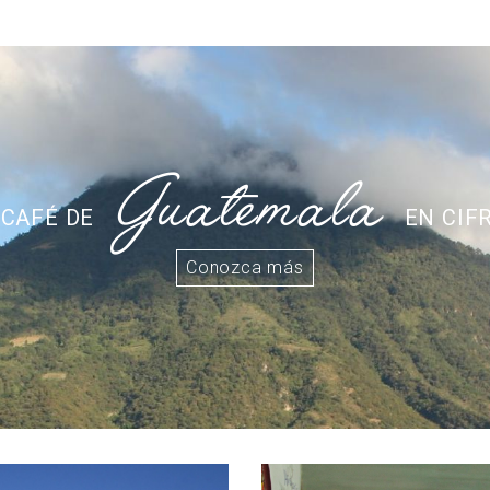
Guatemala
 CAFÉ DE
EN CIF
Conozca más