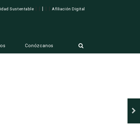
| |
|
| |
lidad Sustentable
Afiliación Digital
tos
Conózcanos