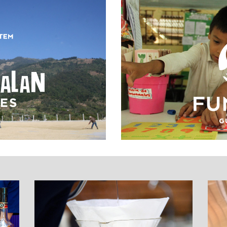
terísticas que hacen
Educación, salud y s
mala
familias de Guatema
s
Conoc