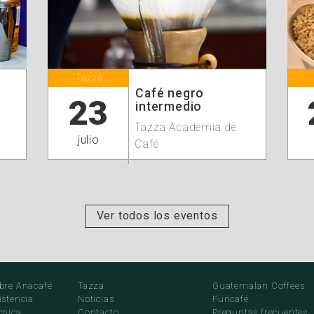
Tazza
Café negro
23
intermedio
Tazza Academia de
julio
Café
Ver todos los eventos
bre Anacafé
Tazza
Guatemalan Coffees
istencia
Noticias
Funcafé
cnica
Contacto
Preguntas frecuentes