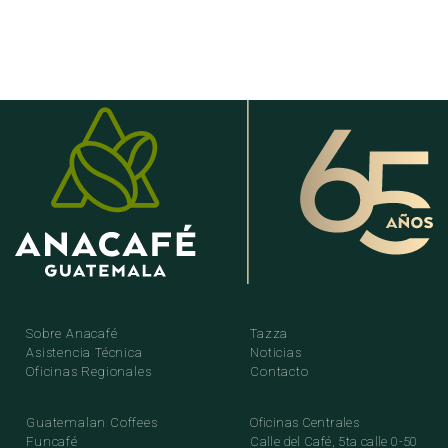
Sobre Anacafé
Tazza
Asistencia Técnica
Noticias
Oficinas Regionales
Contacto
Guatemalan Coffees
Oficinas Centrales
Funcafé
Calle del Café, 5ta calle 0-50