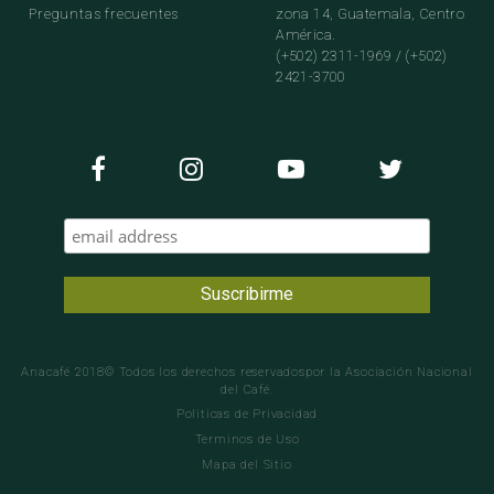
Preguntas frecuentes
zona 14, Guatemala, Centro
América.
(+502) 2311-1969 / (+502)
2421-3700
Anacafé 2018© Todos los derechos reservadospor la Asociación Nacional
del Café.
Politicas de Privacidad
Terminos de Uso
Mapa del Sitio