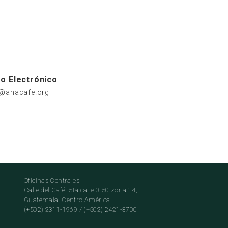
o Electrónico
o@anacafe.org
Oficinas Centrales
Calle del Café, 5ta calle 0-50 zona 14,
Guatemala, Centro América.
(+502) 2311-1969 / (+502) 2421-3700