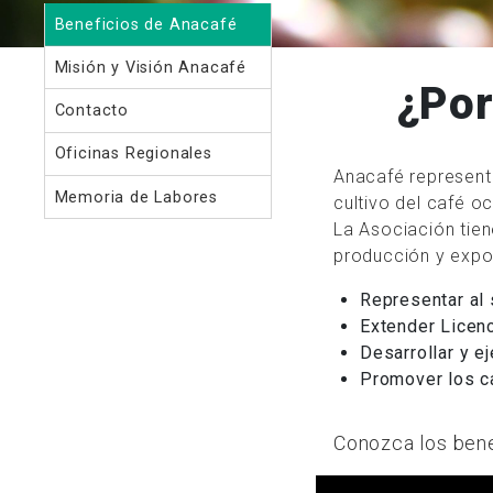
Beneficios de Anacafé
Misión y Visión Anacafé
¿Por
Contacto
Oficinas Regionales
Anacafé representa
Memoria de Labores
cultivo del café o
La Asociación tien
producción y expor
Representar al 
Extender Licenc
Desarrollar y ej
Promover los c
Conozca los benef