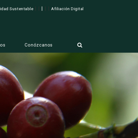
| |
|
| |
lidad Sustentable
Afiliación Digital
tos
Conózcanos