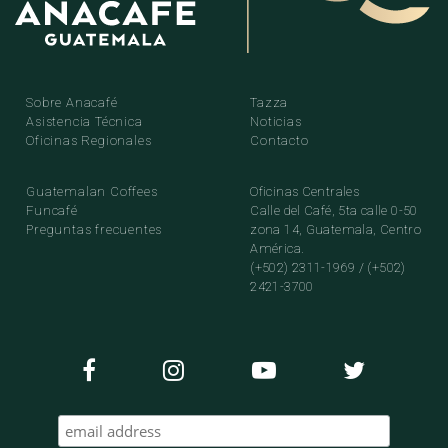
Sobre Anacafé
Tazza
Asistencia Técnica
Noticias
Oficinas Regionales
Contacto
Guatemalan Coffees
Oficinas Centrales
Funcafé
Calle del Café, 5ta calle 0-50
Preguntas frecuentes
zona 14, Guatemala, Centro
América.
(+502) 2311-1969 / (+502)
2421-3700