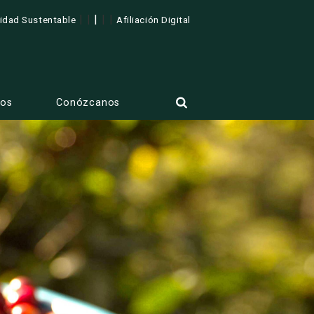
| |
|
| |
lidad Sustentable
Afiliación Digital
tos
Conózcanos