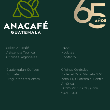
Sobre Anacafé
Tazza
Asistencia Técnica
Noticias
Oficinas Regionales
Contacto
Guatemalan Coffees
Oficinas Centrales
Funcafé
Calle del Café, 5ta calle 0-50
Preguntas frecuentes
zona 14, Guatemala, Centro
América.
(+502) 2311-1969 / (+502)
2421-3700