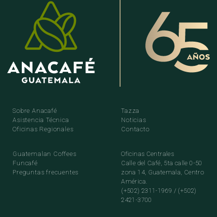
Sobre Anacafé
Tazza
Asistencia Técnica
Noticias
Oficinas Regionales
Contacto
Guatemalan Coffees
Oficinas Centrales
Funcafé
Calle del Café, 5ta calle 0-50
Preguntas frecuentes
zona 14, Guatemala, Centro
América.
(+502) 2311-1969 / (+502)
2421-3700