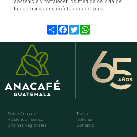
sostenible y fortalecer los medios de vida de
las comunidades cafetaleras del país.
Compartir
Facebook
Twitter
WhatsApp
Sobre Anacafé
Tazza
Asistencia Técnica
Noticias
Oficinas Regionales
Contacto