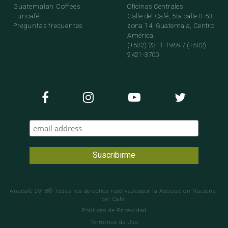
Guatemalan Coffees
Oficinas Centrales
Funcafé
Calle del Café, 5ta calle 0-50
Preguntas frecuentes
zona 14, Guatemala, Centro
América.
(+502) 2311-1969 / (+502)
2421-3700
Anacafé 2018© Todos los derechos reservadospor la Asociación Nacional
del Café.
Politicas de Privacidad
Terminos de Uso