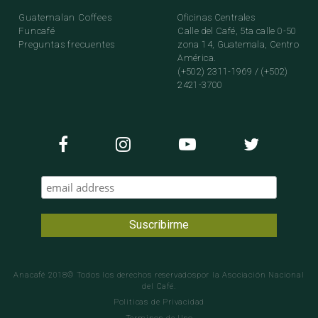
Guatemalan Coffees
Oficinas Centrales
Funcafé
Calle del Café, 5ta calle 0-50
Preguntas frecuentes
zona 14, Guatemala, Centro
América.
(+502) 2311-1969 / (+502)
2421-3700
Anacafé 2018© Todos los derechos reservadospor la Asociación Nacional
del Café.
Politicas de Privacidad