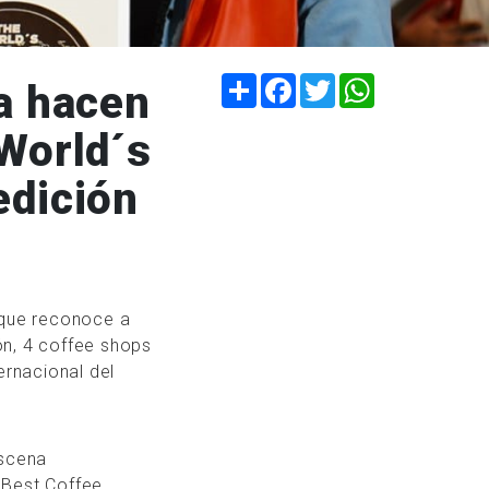
Compartir
Facebook
Twitter
WhatsApp
a hacen
 World´s
edición
 que reconoce a
ión, 4 coffee shops
ernacional del
escena
0 Best Coffee