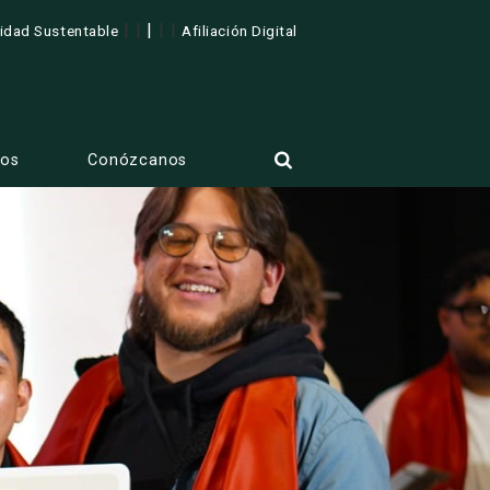
| |
|
| |
lidad Sustentable
Afiliación Digital
tos
Conózcanos