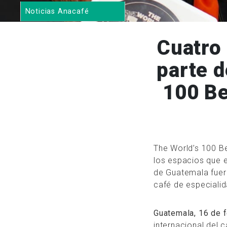
Noticias Anacafé
Cuatro
parte d
100 Be
The World’s 100 B
los espacios que e
de Guatemala fuero
café de especialid
Guatemala, 16 de 
internacional del 