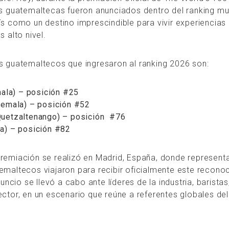
as guatemaltecas fueron anunciados dentro del ranking mu
s como un destino imprescindible para vivir experiencias
 alto nivel.
s guatemaltecos que ingresaron al ranking 2026 son:
emala) – posición #25
temala) – posición #52
Quetzaltenango) – posición #76
la) – posición #82
remiación se realizó en Madrid, España, donde representa
emaltecos viajaron para recibir oficialmente este recono
nuncio se llevó a cabo ante líderes de la industria, barista
ctor, en un escenario que reúne a referentes globales de