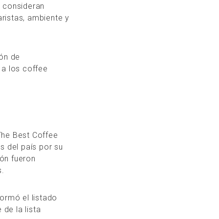
e consideran
aristas, ambiente y
ión de
 a los coffee
The Best Coffee
s del país por su
ión fueron
s.
ormó el listado
de la lista