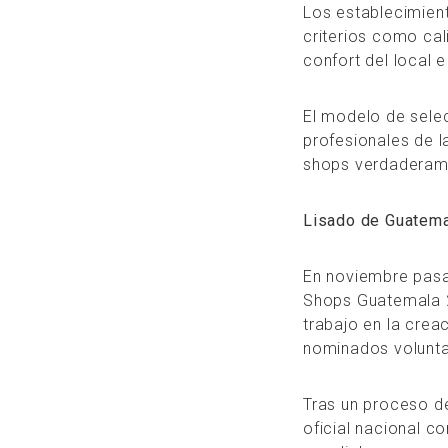
Los establecimien
criterios como cal
confort del local 
El modelo de selec
profesionales de la
shops verdaderame
Lisado de Guatem
En noviembre pasa
Shops Guatemala 20
trabajo en la crea
nominados volunta
Tras un proceso de
oficial nacional c