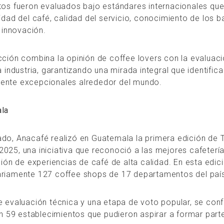
tos fueron evaluados bajo estándares internacionales qu
idad del café, calidad del servicio, conocimiento de los b
e innovación.
ción combina la opinión de coffee lovers con la evaluac
 industria, garantizando una mirada integral que identifica
nte excepcionales alrededor del mundo.
ala
do, Anacafé realizó en Guatemala la primera edición de 
25, una iniciativa que reconoció a las mejores cafetería
ción de experiencias de café de alta calidad. En esta edic
riamente 127 coffee shops de 17 departamentos del paí
 evaluación técnica y una etapa de voto popular, se conf
on 59 establecimientos que pudieron aspirar a formar parte 