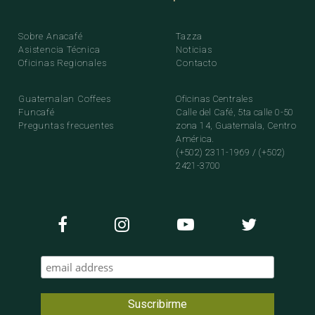
Sobre Anacafé
Tazza
Asistencia Técnica
Noticias
Oficinas Regionales
Contacto
Guatemalan Coffees
Oficinas Centrales
Funcafé
Calle del Café, 5ta calle 0-50
Preguntas frecuentes
zona 14, Guatemala, Centro
América.
(+502) 2311-1969 / (+502)
2421-3700