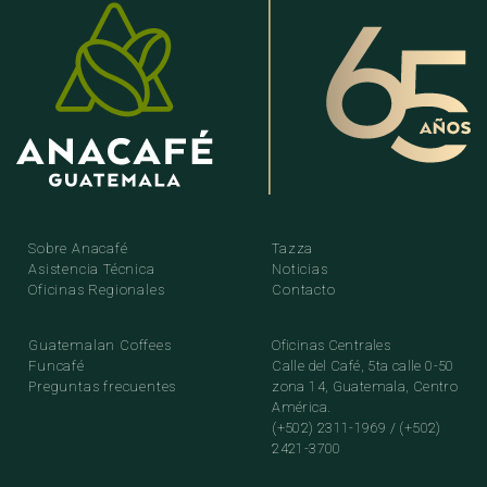
Sobre Anacafé
Tazza
Asistencia Técnica
Noticias
Oficinas Regionales
Contacto
Guatemalan Coffees
Oficinas Centrales
Funcafé
Calle del Café, 5ta calle 0-50
Preguntas frecuentes
zona 14, Guatemala, Centro
América.
(+502) 2311-1969 / (+502)
2421-3700