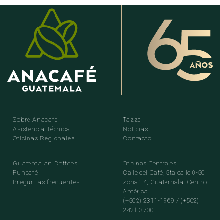
Sobre Anacafé
Tazza
Asistencia Técnica
Noticias
Oficinas Regionales
Contacto
Guatemalan Coffees
Oficinas Centrales
Funcafé
Calle del Café, 5ta calle 0-50
Preguntas frecuentes
zona 14, Guatemala, Centro
América.
(+502) 2311-1969 / (+502)
2421-3700