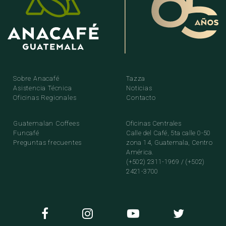
Sobre Anacafé
Tazza
Asistencia Técnica
Noticias
Oficinas Regionales
Contacto
Guatemalan Coffees
Oficinas Centrales
Funcafé
Calle del Café, 5ta calle 0-50
Preguntas frecuentes
zona 14, Guatemala, Centro
América.
(+502) 2311-1969 / (+502)
2421-3700