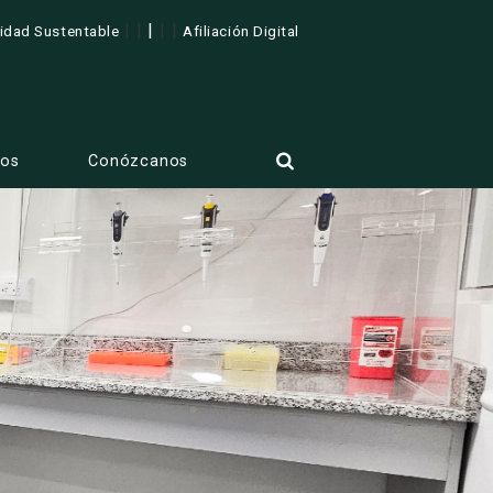
| |
|
| |
lidad Sustentable
Afiliación Digital
tos
Conózcanos