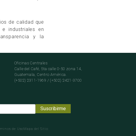
ios de calidad que
 e industriales en
ransparencia y la
Oficinas Centrales
Calle del Café, 5ta calle 0-50 zona 14,
Guatemala, Centro América.
(+502) 2311-1969 / (+502) 2421-3700
rminos de Uso
Mapa del Sitio