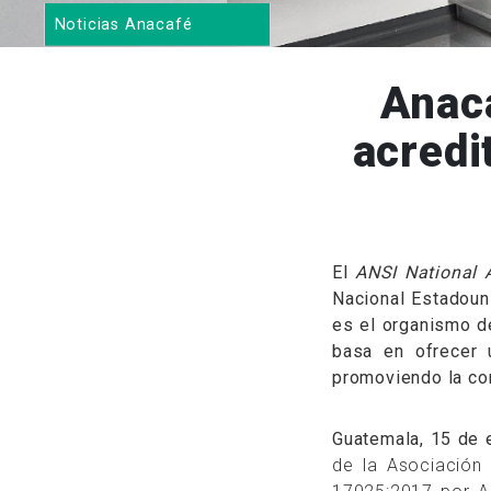
Noticias Anacafé
Anac
acredi
El
ANSI National 
Nacional Estadou
es el organismo de
basa en ofrecer 
promoviendo la con
Guatemala, 15 de 
de la Asociación