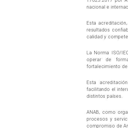
17025:2017 por AN
nacional e interna
Esta acreditación
resultados confia
calidad y compete
La Norma ISO/IEC 
operar de forma
fortalecimiento de
Esta acreditació
facilitando el int
distintos países.
ANAB, como organi
procesos y servic
compromiso de Ana