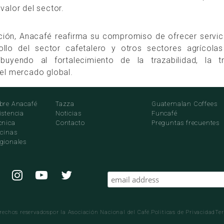
valor del sector.
ción, Anacafé reafirma su compromiso de ofrecer servic
llo del sector cafetalero y otros sectores agrícolas
ibuyendo al fortalecimiento de la trazabilidad, la t
 el mercado global.
bre Anacafé
Tazza
Guatemalan Coffees
istencia
Noticias
Funcafé
cnica
Contacto
Preguntas frecuentes
icinas
gionales
echos reservadospor la Asociación Nacional del Café.
Politicas de Privacidad
Te