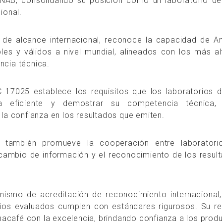
AB, consolidando su posición como un laboratorio de 
cional.
, de alcance internacional, reconoce la capacidad de A
bles y válidos a nivel mundial, alineados con los más a
ncia técnica.
17025 establece los requisitos que los laboratorios 
 eficiente y demostrar su competencia técnica, 
 la confianza en los resultados que emiten.
n también promueve la cooperación entre laboratorio
ercambio de información y el reconocimiento de los resu
smo de acreditación de reconocimiento internacional,
ios evaluados cumplen con estándares rigurosos. Su re
café con la excelencia, brindando confianza a los produ