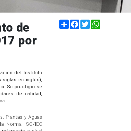
Compartir
Facebook
Twitter
WhatsApp
to de
017 por
ación del Instituto
s siglas en inglés),
ca. Su prestigio se
dares de calidad,
ca.
os, Plantas y Aguas
 la Norma ISO/IEC