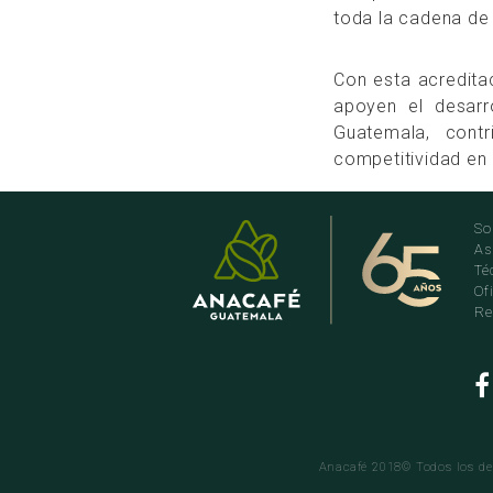
toda la cadena de 
Con esta acredita
apoyen el desarro
Guatemala, contr
competitividad en
So
As
Té
Of
Re
Anacafé 2018© Todos los der